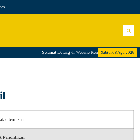
com
Selamat Datang di Website Resmi SMA Negeri 2 Bangg
Sabtu, 08 Agu 2026
il
dak ditemukan
t Pendidikan