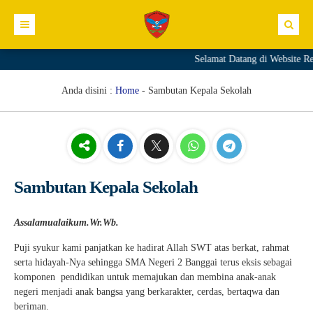
Selamat Datang di Website R
Profil Sekolah
Direktori
Sambutan Kepala Sekolah
Anda disini :
Home
-
Sambutan Kepala Sekolah
Kurikulum
Sejarah Sekolah
GTK
Kesiswaan
Visi Sekolah
Siswa
Materi+Tugas
Informasi
Misi Sekolah
Download
Video
Prestasi
Sambutan Kepala Sekolah
Link
Struktur Organisasi
Galeri
Ekskul
Pengumuman
Komite Sekolah
Agenda
E.GTK
Assalamualaikum.Wr.Wb.
Puji syukur kami panjatkan ke hadirat Allah SWT atas berkat, rahmat
Fasilitas
Blog
Dapodik PTK
serta hidayah-Nya sehingga SMA Negeri 2 Banggai terus eksis sebagai
Editorial
SIM PKB
komponen pendidikan untuk memajukan dan membina anak-anak
negeri menjadi anak bangsa yang berkarakter, cerdas, bertaqwa dan
Merdeka Mengajar
beriman.