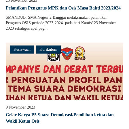
23 November 2023
Guru Belajar
Pelantikan Pengurus MPK dan Osis Masa Bakti 2023/2024
Guru Berbagi
SMANDUB. SMA Negeri 2 Banggai melaksanakan pelantikan
Pengurus OSIS periode 2023-2024 pada hari Kamis/ 23 November
Info Gtk
2023 sekaligus apel pagi..
Kesiswaan
Kurikulum
9 November 2023
Gelar Karya P5 Suara Demokrasi-Pemilihan ketua dan
Wakil Ketua Osis