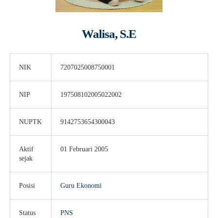
Guru Belajar
Guru Berbagi
Walisa, S.E
Info Gtk
NIK
7207025008750001
NIP
197508102005022002
NUPTK
9142753654300043
Aktif
01 Februari 2005
sejak
Posisi
Guru Ekonomi
Status
PNS