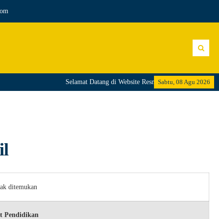
com
Selamat Datang di Website Resmi SMA Negeri 2 Bangg
Sabtu, 08 Agu 2026
il
dak ditemukan
t Pendidikan