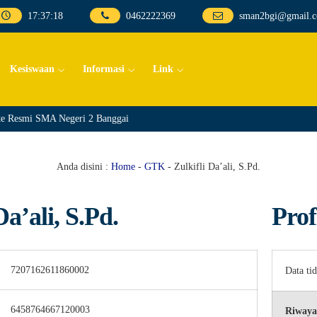
17
:
37
:
18
0462222369
sman2bgi@gmail.
Kesiswaan
Informasi
Link
e Resmi SMA Negeri 2 Banggai
Anda disini :
Home
-
GTK
-
Zulkifli Da’ali, S.Pd.
Da’ali, S.Pd.
Prof
7207162611860002
Data ti
6458764667120003
Riwaya