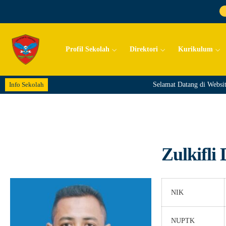
Profil Sekolah
Direktori
Kurikulum
Info Sekolah
Selamat Datang di Websit
Zulkifli 
NIK
NUPTK