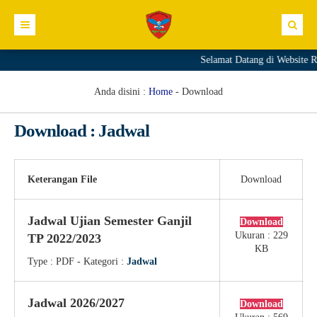
Selamat Datang di Website 
Profil Sekolah
Direktori
Sambutan Kepala Sekolah
Anda disini :
Home
-
Download
Kurikulum
Sejarah Sekolah
GTK
Download : Jadwal
Kesiswaan
Visi Sekolah
Siswa
Materi+Tugas
Informasi
Misi Sekolah
Download
Video
Prestasi
Keterangan File
Download
Link
Struktur Organisasi
Galeri
Ekskul
Pengumuman
Jadwal Ujian Semester Ganjil
Download
Komite Sekolah
Agenda
E.GTK
Ukuran : 229
TP 2022/2023
KB
Fasilitas
Blog
Dapodik PTK
Type :
PDF
- Kategori :
Jadwal
Editorial
SIM PKB
Jadwal 2026/2027
Download
Merdeka Mengajar