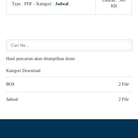
Ukuran : 569
Type :
PDF
- Kategori :
Jadwal
KB
Guru Belajar
Guru Berbagi
Info Gtk
Hasil pencarian akan ditampilkan disini
Kategori Download
BOS
2 File
Jadwal
2 File