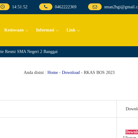
14
:
51
:
52
0462222369
sman2bgi@gmail.
Kesiswaan
Informasi
Link
ite Resmi SMA Negeri 2 Banggai
Anda disini :
Home
-
Download
-
RKAS BOS 2023
Downl
Downl
Ukuran 