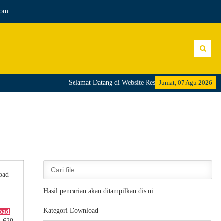
com
Selamat Datang di Website Resmi SMA Negeri 2 Bang
Jumat, 07 Agu 2026
oad
Hasil pencarian akan ditampilkan disini
Kategori Download
oad
: 629