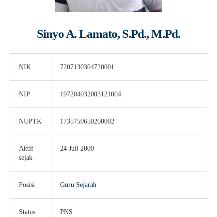
Guru Belajar
Guru Berbagi
Sinyo A. Lamato, S.Pd., M.Pd.
Info Gtk
NIK
7207130304720001
NIP
197204032003121004
NUPTK
1735750650200002
Aktif
24 Juli 2000
sejak
Posisi
Guru Sejarah
Status
PNS