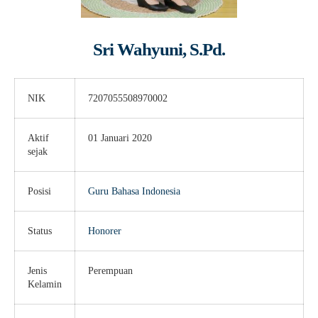
Guru Belajar
Guru Berbagi
Sri Wahyuni, S.Pd.
Info Gtk
NIK
7207055508970002
Aktif
01 Januari 2020
sejak
Posisi
Guru Bahasa Indonesia
Status
Honorer
Jenis
Perempuan
Kelamin