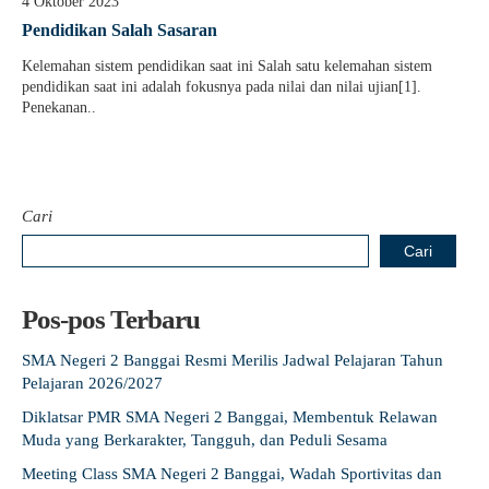
4 Oktober 2023
Guru Belajar
Pendidikan Salah Sasaran
Guru Berbagi
Kelemahan sistem pendidikan saat ini Salah satu kelemahan sistem
pendidikan saat ini adalah fokusnya pada nilai dan nilai ujian[1].
Info Gtk
Penekanan..
Cari
Cari
Pos-pos Terbaru
SMA Negeri 2 Banggai Resmi Merilis Jadwal Pelajaran Tahun
Pelajaran 2026/2027
Diklatsar PMR SMA Negeri 2 Banggai, Membentuk Relawan
Muda yang Berkarakter, Tangguh, dan Peduli Sesama
Meeting Class SMA Negeri 2 Banggai, Wadah Sportivitas dan