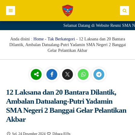
Selamat Datang di Website Resmi SMA Nege
Profil Sekolah
Direktori
Sambutan Kepala Sekolah
Anda disini :
Home
-
Tak Berkategori
-
12 Laksana dan 20 Bantara
Dilantik, Ambalan Datualang-Putri Yadamin SMA Negeri 2 Banggai
Kurikulum
Sejarah Sekolah
GTK
Gelar Pelantikan Akbar
Kesiswaan
Visi Sekolah
Siswa
Materi+Tugas
Informasi
Misi Sekolah
Download
Video
Prestasi
Link
Struktur Organisasi
Galeri
Ekskul
Pengumuman
12 Laksana dan 20 Bantara Dilantik,
Komite Sekolah
Agenda
E.GTK
Ambalan Datualang-Putri Yadamin
Fasilitas
Blog
Dapodik PTK
SMA Negeri 2 Banggai Gelar Pelantikan
Akbar
Editorial
SIM PKB
Merdeka Mengajar
Sel, 24 Desember 2024
Dibaca 819x