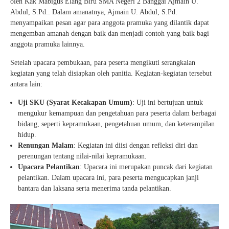
oleh Kak Mabigus Elang Biru SMA Negeri 2 Banggai Ajmain U.
Abdul, S.Pd.. Dalam amanatnya, Ajmain U. Abdul, S.Pd.
menyampaikan pesan agar para anggota pramuka yang dilantik dapat
mengemban amanah dengan baik dan menjadi contoh yang baik bagi
anggota pramuka lainnya.
Setelah upacara pembukaan, para peserta mengikuti serangkaian
kegiatan yang telah disiapkan oleh panitia. Kegiatan-kegiatan tersebut
antara lain:
Uji SKU (Syarat Kecakapan Umum)
: Uji ini bertujuan untuk
mengukur kemampuan dan pengetahuan para peserta dalam berbagai
bidang, seperti kepramukaan, pengetahuan umum, dan keterampilan
hidup.
Renungan Malam
: Kegiatan ini diisi dengan refleksi diri dan
perenungan tentang nilai-nilai kepramukaan.
Upacara Pelantikan
: Upacara ini merupakan puncak dari kegiatan
pelantikan. Dalam upacara ini, para peserta mengucapkan janji
bantara dan laksana serta menerima tanda pelantikan.