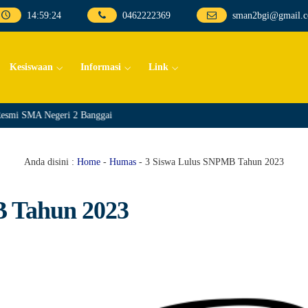
14
:
59
:
25
0462222369
sman2bgi@gmail.
Kesiswaan
Informasi
Link
smi SMA Negeri 2 Banggai
Anda disini :
Home
-
Humas
-
3 Siswa Lulus SNPMB Tahun 2023
B Tahun 2023