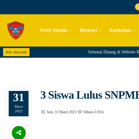
Profil Sekolah
Direktori
Kurikulum
Info Sekolah
Selamat Datang di Website Re
3 Siswa Lulus SNPM
31
Maret
2023
Jum, 31 Maret 2023
Dibaca 1192x