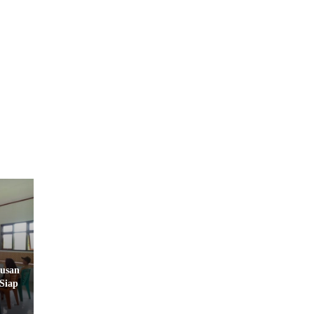
tusan
Siap