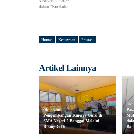
3 November 2025
dalam "Kurikulum"
Humas
Kesiswaan
Prestasi
Artikel Lainnya
Oleh
Pas
Oleh : Admin
Pengembangan Kinerja Guru di
Muh
SMA Negeri 2 Banggai Melalui
dal
Ruang GTK
Ban