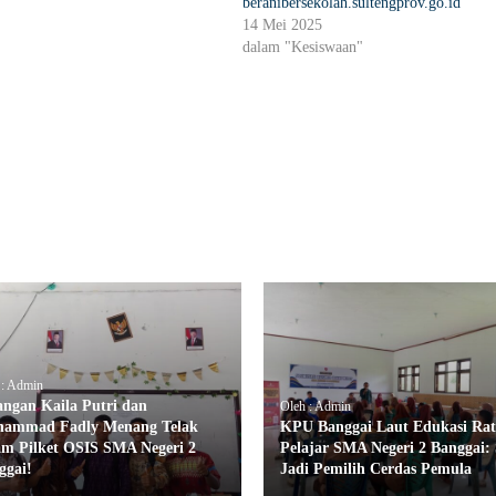
beranibersekolah.sultengprov.go.id
14 Mei 2025
dalam "Kesiswaan"
 : Admin
angan Kaila Putri dan
Oleh : Admin
ammad Fadly Menang Telak
KPU Banggai Laut Edukasi Ra
am Pilket OSIS SMA Negeri 2
Pelajar SMA Negeri 2 Banggai: 
ggai!
Jadi Pemilih Cerdas Pemula