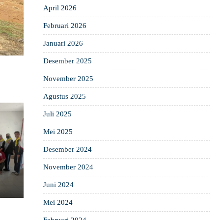
April 2026
Februari 2026
Januari 2026
Desember 2025
November 2025
Agustus 2025
Juli 2025
Mei 2025
Desember 2024
November 2024
Juni 2024
Mei 2024