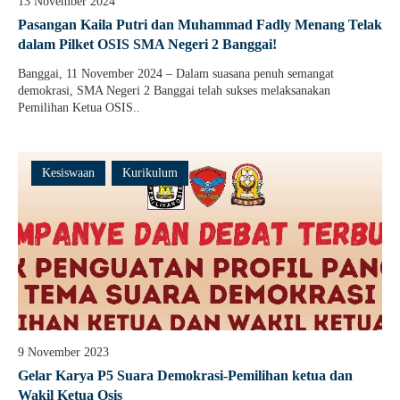
13 November 2024
Guru Belajar
Pasangan Kaila Putri dan Muhammad Fadly Menang Telak
dalam Pilket OSIS SMA Negeri 2 Banggai!
Guru Berbagi
Banggai, 11 November 2024 – Dalam suasana penuh semangat
Info Gtk
demokrasi, SMA Negeri 2 Banggai telah sukses melaksanakan
Pemilihan Ketua OSIS..
Kesiswaan
Kurikulum
9 November 2023
Gelar Karya P5 Suara Demokrasi-Pemilihan ketua dan
Wakil Ketua Osis