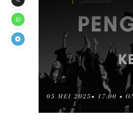
Agenda telah lewat