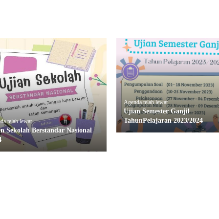
Agenda telah lewat
Ujian Semester Ganjil
TahunPelajaran 2023/2024
a telah lewat
an Sekolah Berstandar Nasional
4