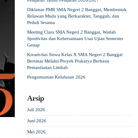
Pelajaran Tahun Pelajaran 2026/2027
Diklatsar PMR SMA Negeri 2 Banggai, Membentuk
Relawan Muda yang Berkarakter, Tangguh, dan
Peduli Sesama
Meeting Class SMA Negeri 2 Banggai, Wadah
Sportivitas dan Kebersamaan Usai Ujian Semester
Genap
Kreativitas Siswa Kelas X SMA Negeri 2 Banggai
Bersinar Melalui Proyek Prakarya Berbasis
Pemanfaatan Limbah
Pengumuman Kelulusan 2026
Arsip
Juli 2026
Juni 2026
Mei 2026