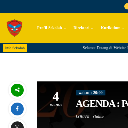
Profil Sekolah
Direktori
Kurikulum
Info Sekolah
Selamat Datang di Website 
4
waktu : 20:00
AGENDA : Pe
Mei 2026
LOKASI : Online