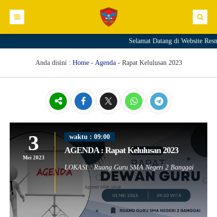
Selamat Datang di Website Resm
Profil Sekolah
Direktori
Sambutan Kepala Sekolah
Anda disini :
Home
-
Agenda
-
Rapat Kelulusan 2023
Kurikulum
Sejarah Sekolah
GTK
Kesiswaan
Visi Sekolah
Siswa
Materi+Tugas
Informasi
Misi Sekolah
Download
Video
Prestasi
3
Link
Struktur Organisasi
Galeri
Ekskul
Pengumuman
waktu : 09:00
AGENDA : Rapat Kelulusan 2023
Komite Sekolah
Agenda
E.GTK
Mei 2023
LOKASI : Ruang Guru SMA Negeri 2 Banggai
Fasilitas
Blog
Dapodik PTK
Agenda telah lewat
Editorial
SIM PKB
Merdeka Mengajar