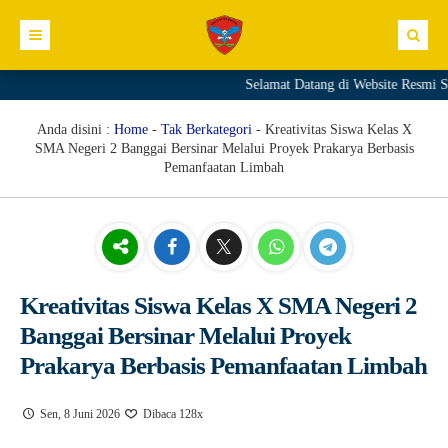
Selamat Datang di Website Resmi SMA
Profil Sekolah
Direktori
Sambutan Kepala Sekolah
Anda disini :
Home
-
Tak Berkategori
-
Kreativitas Siswa Kelas X
SMA Negeri 2 Banggai Bersinar Melalui Proyek Prakarya Berbasis
Kurikulum
Sejarah Sekolah
GTK
Pemanfaatan Limbah
Kesiswaan
Visi Sekolah
Siswa
Materi+Tugas
Informasi
Misi Sekolah
Download
Video
Prestasi
Link
Struktur Organisasi
Galeri
Ekskul
Pengumuman
Kreativitas Siswa Kelas X SMA Negeri 2
Komite Sekolah
Agenda
E.GTK
Banggai Bersinar Melalui Proyek
Fasilitas
Blog
Dapodik PTK
Prakarya Berbasis Pemanfaatan Limbah
Editorial
SIM PKB
Sen, 8 Juni 2026
Dibaca 128x
Merdeka Mengajar