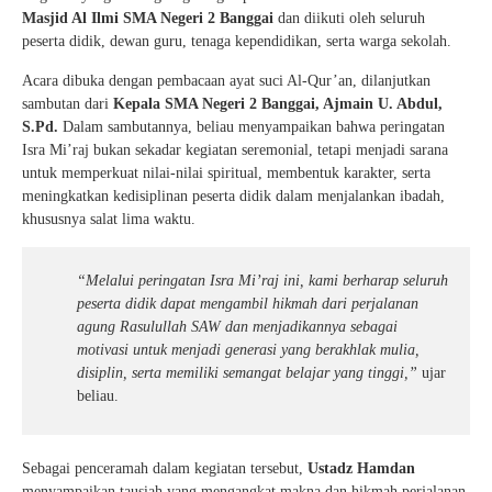
Masjid Al Ilmi SMA Negeri 2 Banggai
dan diikuti oleh seluruh
peserta didik, dewan guru, tenaga kependidikan, serta warga sekolah.
Acara dibuka dengan pembacaan ayat suci Al-Qur’an, dilanjutkan
sambutan dari
Kepala SMA Negeri 2 Banggai, Ajmain U. Abdul,
S.Pd.
Dalam sambutannya, beliau menyampaikan bahwa peringatan
Isra Mi’raj bukan sekadar kegiatan seremonial, tetapi menjadi sarana
untuk memperkuat nilai-nilai spiritual, membentuk karakter, serta
meningkatkan kedisiplinan peserta didik dalam menjalankan ibadah,
khususnya salat lima waktu.
“Melalui peringatan Isra Mi’raj ini, kami berharap seluruh
peserta didik dapat mengambil hikmah dari perjalanan
agung Rasulullah SAW dan menjadikannya sebagai
motivasi untuk menjadi generasi yang berakhlak mulia,
disiplin, serta memiliki semangat belajar yang tinggi,”
ujar
beliau.
Sebagai penceramah dalam kegiatan tersebut,
Ustadz Hamdan
menyampaikan tausiah yang mengangkat makna dan hikmah perjalanan