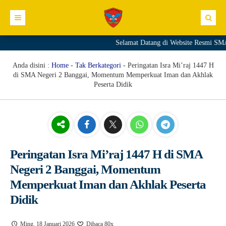
Selamat Datang di Website Resmi SMA N
Profil Sekolah
Direktori
Sambutan Kepala Sekolah
Anda disini :
Home
-
Tak Berkategori
-
Peringatan Isra Mi’raj 1447 H
di SMA Negeri 2 Banggai, Momentum Memperkuat Iman dan Akhlak
Kurikulum
Sejarah Sekolah
GTK
Peserta Didik
Kesiswaan
Visi Sekolah
Siswa
Materi+Tugas
Informasi
Misi Sekolah
Download
Video
Prestasi
Link
Struktur Organisasi
Galeri
Ekskul
Pengumuman
Peringatan Isra Mi’raj 1447 H di SMA
Komite Sekolah
Agenda
E.GTK
Negeri 2 Banggai, Momentum
Fasilitas
Blog
Dapodik PTK
Memperkuat Iman dan Akhlak Peserta
Didik
Editorial
SIM PKB
Merdeka Mengajar
Ming, 18 Januari 2026
Dibaca 80x