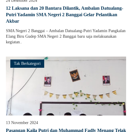
24 Desember 2024
Guru Belajar
12 Laksana dan 20 Bantara Dilantik, Ambalan Datualang-
Putri Yadamin SMA Negeri 2 Banggai Gelar Pelantikan
Guru Berbagi
Akbar
Info Gtk
SMA Negeri 2 Banggai – Ambalan Datualang-Putri Yadamin Pangkalan
Elang Biru Gudep SMA Negeri 2 Banggai baru saja melaksanakan
kegiatan..
Tak Berkategori
13 November 2024
Pasangan Kaila Putri dan Muhammad Fadly Menang Telak